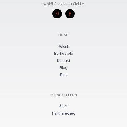
Szőlőből Szívvel Lélekkel
I
F
n
a
s
c
t
e
a
b
g
o
r
o
HOME
a
k
m
-
f
Rólunk
Borkóstoló
Kontakt
Blog
Bolt
Important Links
ÁSZF
Partnereknek