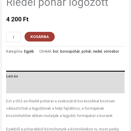
Riedel pohár logózott
4 200
Ft
KOSÁRBA
Kategória:
Egyéb
Címkék:
bor
,
borospohár
,
pohár
,
riedel
,
vörösbor
Leírás
Vélemények (0)
Ezt a 002-es Riedel poharat a szekszárdi borászokkal közösen
választottuk a legjobbnak a helyi fajtákhoz, a formájának
köszönhetően ebben mutatják a legjobb formájukat a boraink.
Ezekből a poharakból kóstoltatunk a kóstolóinkon is, most pedig