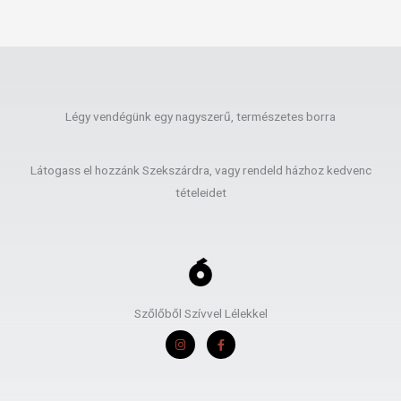
Légy vendégünk egy nagyszerű, természetes borra
Látogass el hozzánk Szekszárdra, vagy rendeld házhoz kedvenc
tételeidet
Szőlőből Szívvel Lélekkel
I
F
n
a
s
c
t
e
a
b
g
o