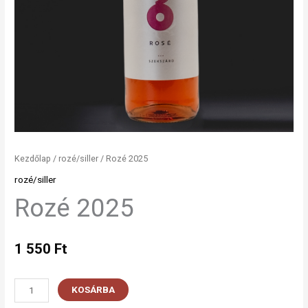
Kezdőlap
/
rozé/siller
/ Rozé 2025
rozé/siller
Rozé 2025
1 550
Ft
KOSÁRBA