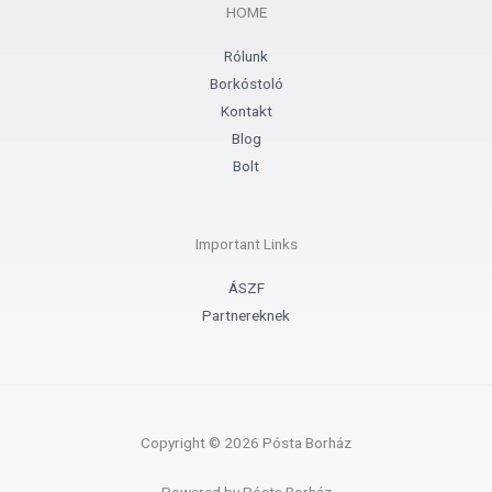
r
o
HOME
a
k
m
-
f
Rólunk
Borkóstoló
Kontakt
Blog
Bolt
Important Links
ÁSZF
Partnereknek
Copyright © 2026 Pósta Borház