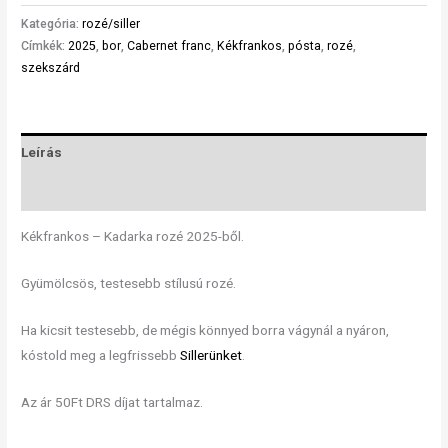
Kategória:
rozé/siller
Címkék:
2025
,
bor
,
Cabernet franc
,
Kékfrankos
,
pósta
,
rozé
,
szekszárd
Leírás
Vélemények (0)
Kékfrankos – Kadarka rozé 2025-ből.
Gyümölcsös, testesebb stílusú rozé.
Ha kicsit testesebb, de mégis könnyed borra vágynál a nyáron,
kóstold meg a legfrissebb
Sillerünket
.
Az ár 50Ft DRS díjat tartalmaz.