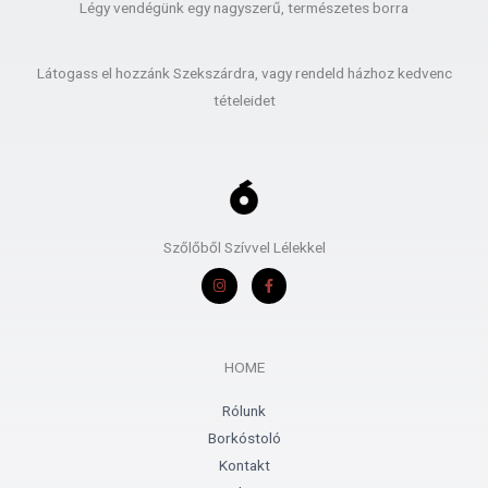
Légy vendégünk egy nagyszerű, természetes borra
Látogass el hozzánk Szekszárdra, vagy rendeld házhoz kedvenc
tételeidet
Szőlőből Szívvel Lélekkel
I
F
n
a
s
c
t
e
a
b
g
o
r
o
HOME
a
k
m
-
f
Rólunk
Borkóstoló
Kontakt