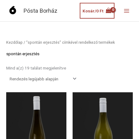
Skip
Pósta Borház
Kosár/
0
Ft
to
content
Kezdőlap
/ “spontán erjesztés” címkével rendelkező termékek
spontán erjesztés
Mind a(z) 19 találat megjelenítve