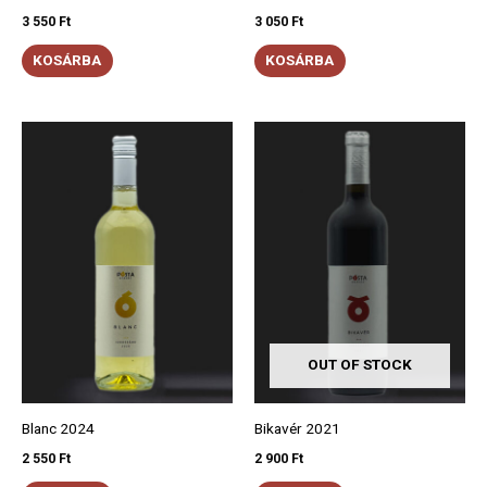
3 550
Ft
3 050
Ft
KOSÁRBA
KOSÁRBA
OUT OF STOCK
Blanc 2024
Bikavér 2021
2 550
Ft
2 900
Ft