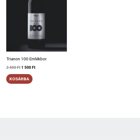
Trianon 100 Emlékbor
2 400
Ft
1 500
Ft
KOSÁRBA