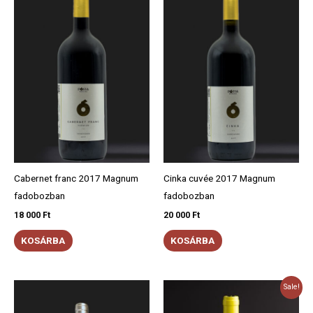
Cabernet franc 2017 Magnum
Cinka cuvée 2017 Magnum
fadobozban
fadobozban
18 000
Ft
20 000
Ft
KOSÁRBA
KOSÁRBA
Original
Current
Sale!
price
price
was:
is: