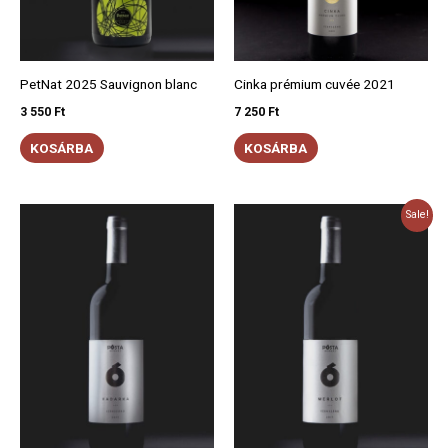
PetNat 2025 Sauvignon blanc
Cinka prémium cuvée 2021
3 550
Ft
7 250
Ft
KOSÁRBA
KOSÁRBA
Original
Current
Sale!
price
price
was:
is:
3
2
000 Ft.
300 Ft.